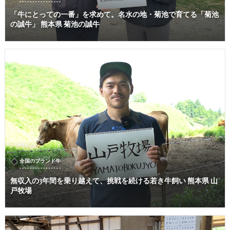
「牛にとっての一番」を求めて。名水の地・菊池で育てる「菊池
の誠牛」 熊本県 菊池の誠牛
全国のブランド牛
無収入の3年間を乗り越えて、挑戦を続ける若き牛飼い 熊本県 山
戸牧場