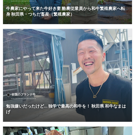
牛農家にやって来た牛好き妻 酪農従業員から和牛繁殖農家へ転
身 秋田県・つちだ畜産（繁殖農家）
全国のブランド牛
勉強嫌いだったけど… 独学で最高の和牛を！ 秋田県 和牛なまは
げ