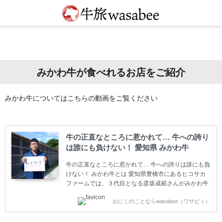
みかわ牛が食べれるお店をご紹介
みかわ牛についてはこちらの動画をご覧ください
牛の正直なところに惹かれて… 牛への誇り
は誰にも負けない！ 愛知県 みかわ牛
牛の正直なところに惹かれて… 牛への誇りは誰にも負
けない！ みかわ牛とは 愛知県豊橋市にあるヒコサカ
ファームでは、３代目となる彦坂成範さんがみかわ牛
を育てています。牛の“正直なところ“に惹かれて牛飼
おにくのことならwasabee（ワサビィ）
いになろうと決心した彦坂さんは、自分の牛への誇り
は誰にも負けないと言います。繁殖農家さんから引き
継がれた牛をしっかり見て、牛の健康を守りながら大