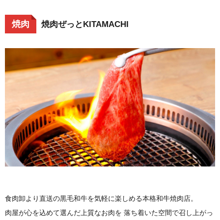
切に育てるのが彦坂流。日々悔いのない飼い方で、牛
にできることは全力で情熱に注ぐ。そんな彦坂さんの
焼肉
焼肉ぜっとKITAMACHI
姿をお届けします。 動画で出てくる牛飼い用語集はこ
ちら ヒコサカファームについて 愛知県豊橋市 頭数：
約240頭 みかわ牛が食べられるお店
食肉卸より直送の黒毛和牛を気軽に楽しめる本格和牛焼肉店。
肉屋が心を込めて選んだ上質なお肉を 落ち着いた空間で召し上がっ