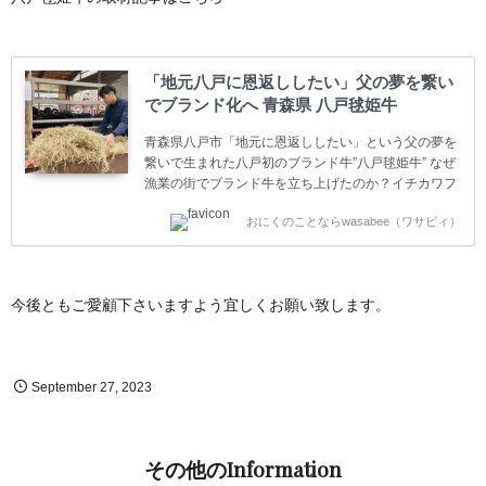
「地元八戸に恩返ししたい」父の夢を繋い
でブランド化へ 青森県 八戸毬姫牛
青森県八戸市「地元に恩返ししたい」という父の夢を
繋いで生まれた八戸初のブランド牛”八戸毬姫牛” なぜ
漁業の街でブランド牛を立ち上げたのか？イチカワフ
ァームの牛舎を取材しました。
おにくのことならwasabee（ワサビィ）
今後ともご愛顧下さいますよう宜しくお願い致します。
September
27
,
2023
その他のInformation