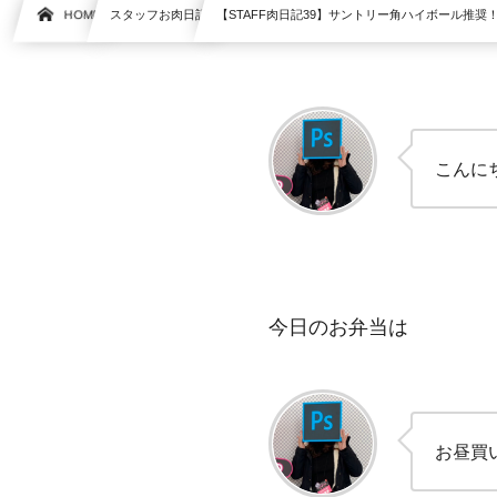
HOME
スタッフお肉日記
【STAFF肉日記39】サントリー角ハイボール推
こんに
今日のお弁当は
お昼買