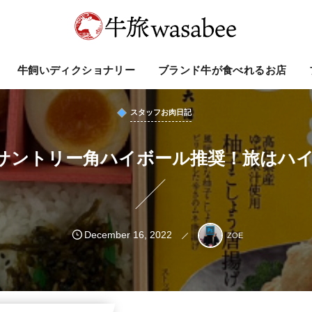
牛飼いディクショナリー
ブランド牛が食べれるお店
スタッフお肉日記
39】サントリー角ハイボール推奨！旅はハ
December
16
,
2022
ZOE