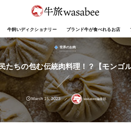
牛飼いディクショナリー
ブランド牛が食べれるお店
世界のお肉
民たちの包む伝統肉料理！？【モンゴ
March
15
,
2023
wasabee編集部