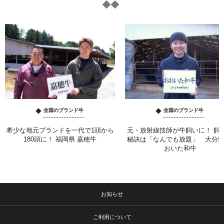
全国のブランド牛
全国のブランド牛
希少な地元ブランドを一代で1頭から
元・放射線技師が牛飼いに！ 飼
180頭に！ 福岡県 嘉穂牛
秘訣は「なんでも放題」 大分県
おいた和牛
お知らせ
ご利用について