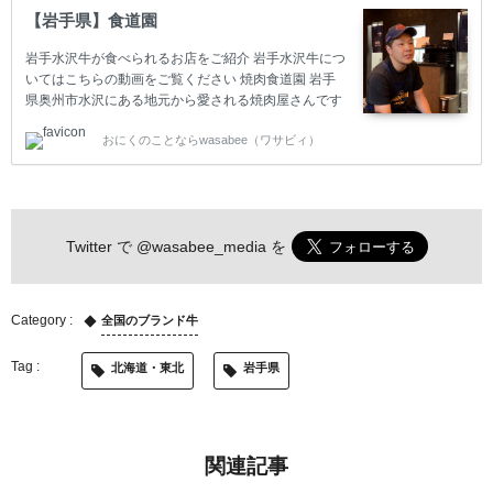
【岩手県】食道園
岩手水沢牛が食べられるお店をご紹介 岩手水沢牛につ
いてはこちらの動画をご覧ください 焼肉食道園 岩手
県奥州市水沢にある地元から愛される焼肉屋さんです
が、全国からも美味しいお肉を求めてお客さんが集ま
おにくのことならwasabee（ワサビィ）
ります。「旨い焼肉を提供する事に妥協せず、真っ当
な焼肉店を目指す」という店主のこだわりもあり、厳
選された生産者からのお肉をいかして、店主がさらに
その美味しさを引き出すようにカットされた最高のお
肉が提供されています。地元のブランド牛である「岩
Twitter で
@wasabee_media
を
手水沢牛」も仕入れており、生産者・佐々木譲さんに
よって作られたこだわりのお肉は、脂はサラッとして
赤身が旨いお肉を味わうことができます。その他にも
店主が厳選した美味し…
全国のブランド牛
北海道・東北
岩手県
関連記事