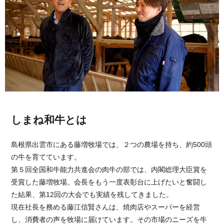
しまね和牛とは
島根県出雲市にある藤増牧場では、２つの農場を持ち、約500頭
の牛を育てています。
第５回全国和牛能力共進会の肉牛の部では、内閣総理大臣賞を
受賞した藤増牧場。会長をもう一度表彰台に上げたいと奮闘し
た結果、第12回の大会でも実績を残してきました。
現在社長を務める藤江信賢さんは、焼肉店やスーパーを経営
し、消費者の声を牧場に届けています。その市場のニーズを牛